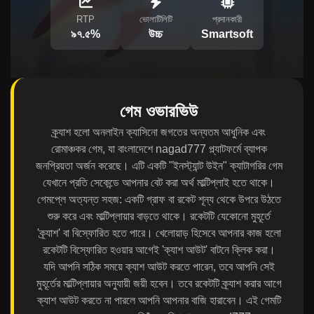
RTP
ভোলাটিলিটি
প্রদানকারী
৯৭.৫%
উচ্চ
Smartsoft
গেম ওভারভিউ
ক্র্যাশ হলো অনলাইন ক্যাসিনো জগতের অন্যতম আধুনিক এবং
রোমাঞ্চকর গেম, যা বাংলাদেশে nagad777 প্ল্যাটফর্মে ব্যাপক
জনপ্রিয়তা অর্জন করেছে। এটি একটি "ইনস্ট্যান্ট উইন" ক্যাটাগরির গেম
যেখানে প্রতি সেকেন্ডে আপনার বেট করা অর্থ মাল্টিপ্লাই হতে থাকে।
গেমপ্লে অত্যন্ত সহজ: একটি গ্রাফ বা রকেট শূন্য থেকে উপরে উঠতে
শুরু করে এবং মাল্টিপ্লায়ার বাড়তে থাকে। রকেটটি যেকোনো মুহূর্তে
'ক্র্যাশ' বা বিস্ফোরিত হতে পারে। খেলোয়াড় হিসেবে আপনার কাজ হলো
রকেটটি বিস্ফোরিত হওয়ার আগেই 'ক্যাশ আউট' বাটনে ক্লিক করা।
যদি আপনি সঠিক সময়ে ক্যাশ আউট করতে পারেন, তবে আপনি সেই
মুহূর্তের মাল্টিপ্লায়ার অনুযায়ী জয়ী হবেন। তবে রকেটটি ক্র্যাশ করার আগে
ক্যাশ আউট করতে না পারলে আপনি আপনার বাজি হারাবেন। এই গেমটি