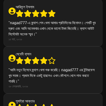
আরিফুল ইসলাম
"nagad777-এ ক্র্যাশ গেম খেলা আমার প্রতিদিনের বিনোদন। গেমটি খুব
দ্রুত এবং আমি অনেকবার এখান থেকে ভালো টাকা জিতেছি। ক্যাশ আউট
সিস্টেমটা অনেক স্মুথ।"
১৫ মার্চ, ২০২৬
মেহেদী হাসান
"আমি নতুন হিসেবে ক্র্যাশ খেলা শুরু করেছি। nagad777 এর ইন্টারফেস
খুব সহজ। প্রথম দিকে একটু হারলেও এখন কৌশলে খেলে লাভ করতে
পারছি।"
২৮ ফেব্রুয়ারি, ২০২৬
সুমাইয়া আক্তার