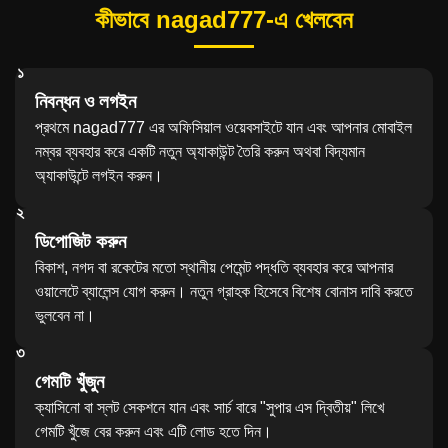
কীভাবে nagad777-এ খেলবেন
১
নিবন্ধন ও লগইন
প্রথমে nagad777 এর অফিসিয়াল ওয়েবসাইটে যান এবং আপনার মোবাইল
নম্বর ব্যবহার করে একটি নতুন অ্যাকাউন্ট তৈরি করুন অথবা বিদ্যমান
অ্যাকাউন্টে লগইন করুন।
২
ডিপোজিট করুন
বিকাশ, নগদ বা রকেটের মতো স্থানীয় পেমেন্ট পদ্ধতি ব্যবহার করে আপনার
ওয়ালেটে ব্যালেন্স যোগ করুন। নতুন গ্রাহক হিসেবে বিশেষ বোনাস দাবি করতে
ভুলবেন না।
৩
গেমটি খুঁজুন
ক্যাসিনো বা স্লট সেকশনে যান এবং সার্চ বারে "সুপার এস দ্বিতীয়" লিখে
গেমটি খুঁজে বের করুন এবং এটি লোড হতে দিন।