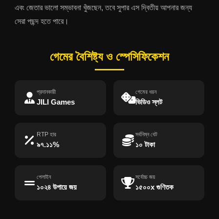
এবং জেতার ভালো সম্ভাবনা খুঁজছেন, তবে সুপার এস দ্বিতীয় আপনার জন্য
সেরা পছন্দ হতে পারে।
গেমের বৈশিষ্ট্য ও স্পেসিফিকেশন
প্রদানকারী
গেমের ধরন
JILI Games
ভিডিও স্লট
RTP হার
সর্বনিম্ন বেট
৯৭.১১%
১০ টাকা
পেলাইন
সর্বোচ্চ জয়
১০২৪ উপায়ে জয়
১৫০০x গুণিতক