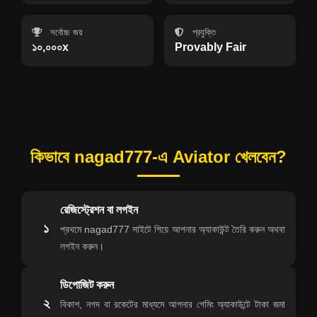
সর্বোচ্চ জয়
প্রযুক্তি
১০,০০০x
Provably Fair
কিভাবে nagad777-এ Aviator খেলবেন?
রেজিস্ট্রেশন বা লগইন
১
প্রথমে nagad777 সাইটে গিয়ে আপনার অ্যাকাউন্ট তৈরি করুন অথবা
লগইন করুন।
ডিপোজিট করুন
২
বিকাশ, নগদ বা রকেটের মাধ্যমে আপনার গেমিং অ্যাকাউন্টে টাকা জমা