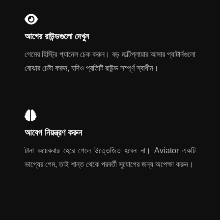
আগের রাউন্ডগুলো দেখুন
গেমের হিস্ট্রি প্যানেল চেক করুন। বড় মাল্টিপ্লায়ার আসার প্যাটার্নগুলো
বোঝার চেষ্টা করুন, যদিও প্রতিটি রাউন্ড সম্পূর্ণ স্বাধীন।
আবেগ নিয়ন্ত্রণ করুন
টানা কয়েকবার হেরে গেলে উত্তেজিত হবেন না। Aviator একটি
ভাগ্যের গেম, তাই শান্ত থেকে পরবর্তী সুযোগের জন্য অপেক্ষা করুন।