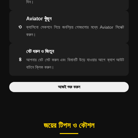
দিন।
Aviator খুঁজুন
৩
ক্যাসিনো সেকশনে গিয়ে জনপ্রিয় গেমগুলোর মধ্যে Aviator সিলেক্ট
করুন।
বেট ধরুন ও জিতুন
৪
আপনার বেট সেট করুন এবং বিমানটি উড়ে যাওয়ার আগে ক্যাশ আউট
বাটনে ক্লিক করুন।
আজই শুরু করুন
জয়ের টিপস ও কৌশল