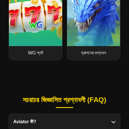
WG স্লট
ড্রাগনের গুপ্তধন
সচরাচর জিজ্ঞাসিত প্রশ্নাবলী (FAQ)
Aviator কী?