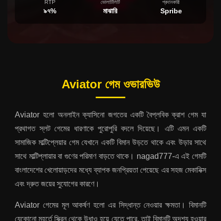
RTP
ভোলাটিলিটি
প্রদানকারী
৯৭%
মাঝারি
Spribe
Aviator গেম ওভারভিউ
Aviator হলো অনলাইন ক্যাসিনো জগতের একটি বৈপ্লবিক ক্রাশ গেম যা
প্রথাগত স্লট গেমের ধারণাকে পুরোপুরি বদলে দিয়েছে। এটি এমন একটি
সামাজিক মাল্টিপ্লেয়ার গেম যেখানে একটি বিমান উড়তে থাকে এবং উড়ার সাথে
সাথে মাল্টিপ্লায়ার বা গুণের পরিমাণ বাড়তে থাকে। nagad777-এ এই গেমটি
বাংলাদেশের খেলোয়াড়দের মধ্যে ব্যাপক জনপ্রিয়তা পেয়েছে এর সহজ মেকানিক্স
এবং দ্রুত জয়ের সুযোগের কারণে।
Aviator গেমের মূল আকর্ষণ হলো এর সিদ্ধান্ত নেওয়ার ক্ষমতা। বিমানটি
যেকোনো মুহূর্তে স্ক্রিন থেকে উধাও হয়ে যেতে পারে, তাই বিমানটি অদৃশ্য হওয়ার