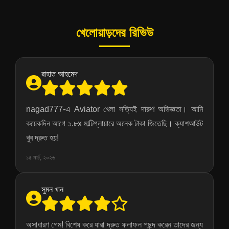
খেলোয়াড়দের রিভিউ
রাহাত আহমেদ
nagad777-এ Aviator খেলা সত্যিই দারুণ অভিজ্ঞতা। আমি
কয়েকদিন আগে ১.৮x মাল্টিপ্লায়ারে অনেক টাকা জিতেছি। ক্যাশআউট
খুব দ্রুত হয়!
১৫ মার্চ, ২০২৬
সুমন খান
অসাধারণ গেম! বিশেষ করে যারা দ্রুত ফলাফল পছন্দ করেন তাদের জন্য