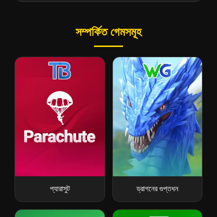
সম্পর্কিত গেমসমূহ
প্যারাসুট
ড্রাগনের গুপ্তধন