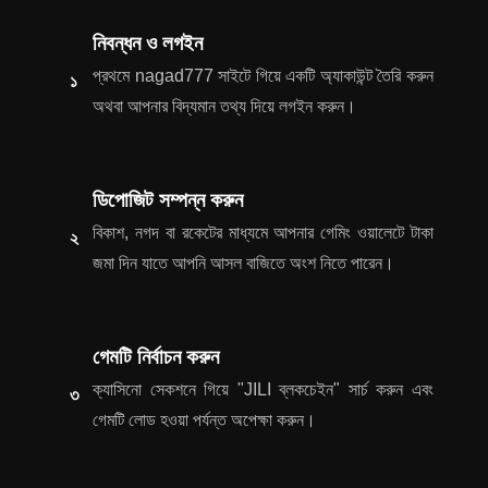
নিবন্ধন ও লগইন
প্রথমে nagad777 সাইটে গিয়ে একটি অ্যাকাউন্ট তৈরি করুন
১
অথবা আপনার বিদ্যমান তথ্য দিয়ে লগইন করুন।
ডিপোজিট সম্পন্ন করুন
বিকাশ, নগদ বা রকেটের মাধ্যমে আপনার গেমিং ওয়ালেটে টাকা
২
জমা দিন যাতে আপনি আসল বাজিতে অংশ নিতে পারেন।
গেমটি নির্বাচন করুন
ক্যাসিনো সেকশনে গিয়ে "JILI ব্লকচেইন" সার্চ করুন এবং
৩
গেমটি লোড হওয়া পর্যন্ত অপেক্ষা করুন।