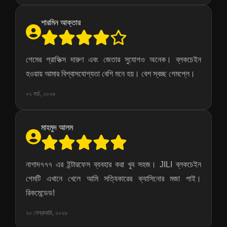
শারমিন আক্তার
গেমের গ্রাফিক্স দারুণ এবং জেতার সুযোগও অনেক। ব্লকচেইন
হওয়ায় আমার বিশ্বাসযোগ্যতা বেশি মনে হয়। বেশ স্বচ্ছ গেমপ্লে।
০২ মার্চ, ২০২৬
মাহমুদ আলম
নাগাদ৭৭৭ এর ইন্টারফেস ব্যবহার করা খুব সহজ। JILI ব্লকচেইন
গেমটি এখানে খেলে আমি সত্যিকারের ক্যাসিনোর মজা পাই।
রিকমেন্ডেড!
২০ ফেব্রুয়ারি, ২০২৬