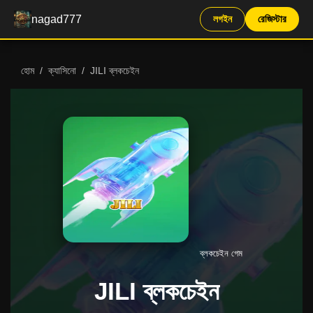
nagad777
লগইন
রেজিস্টার
হোম
/
ক্যাসিনো
/
JILI ব্লকচেইন
ব্লকচেইন গেম
JILI ব্লকচেইন