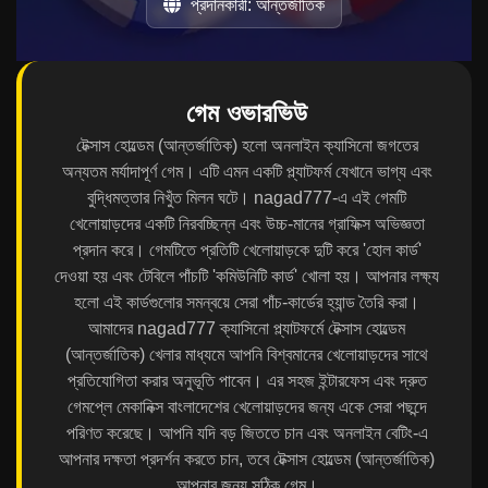
প্রদানকারী: আন্তর্জাতিক
গেম ওভারভিউ
টেক্সাস হোল্ডেম (আন্তর্জাতিক) হলো অনলাইন ক্যাসিনো জগতের
অন্যতম মর্যাদাপূর্ণ গেম। এটি এমন একটি প্ল্যাটফর্ম যেখানে ভাগ্য এবং
বুদ্ধিমত্তার নিখুঁত মিলন ঘটে। nagad777-এ এই গেমটি
খেলোয়াড়দের একটি নিরবচ্ছিন্ন এবং উচ্চ-মানের গ্রাফিক্স অভিজ্ঞতা
প্রদান করে। গেমটিতে প্রতিটি খেলোয়াড়কে দুটি করে 'হোল কার্ড'
দেওয়া হয় এবং টেবিলে পাঁচটি 'কমিউনিটি কার্ড' খোলা হয়। আপনার লক্ষ্য
হলো এই কার্ডগুলোর সমন্বয়ে সেরা পাঁচ-কার্ডের হ্যান্ড তৈরি করা।
আমাদের nagad777 ক্যাসিনো প্ল্যাটফর্মে টেক্সাস হোল্ডেম
(আন্তর্জাতিক) খেলার মাধ্যমে আপনি বিশ্বমানের খেলোয়াড়দের সাথে
প্রতিযোগিতা করার অনুভূতি পাবেন। এর সহজ ইন্টারফেস এবং দ্রুত
গেমপ্লে মেকানিক্স বাংলাদেশের খেলোয়াড়দের জন্য একে সেরা পছন্দে
পরিণত করেছে। আপনি যদি বড় জিততে চান এবং অনলাইন বেটিং-এ
আপনার দক্ষতা প্রদর্শন করতে চান, তবে টেক্সাস হোল্ডেম (আন্তর্জাতিক)
আপনার জন্য সঠিক গেম।