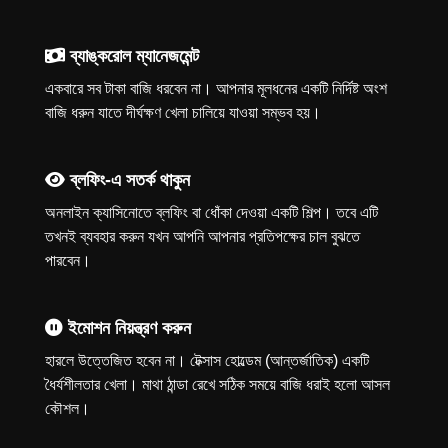
ব্যাঙ্করোল ম্যানেজমেন্ট
একবারে সব টাকা বাজি ধরবেন না। আপনার মূলধনের একটি নির্দিষ্ট অংশ
বাজি ধরুন যাতে দীর্ঘক্ষণ খেলা চালিয়ে যাওয়া সম্ভব হয়।
ব্লফিং-এ সতর্ক থাকুন
অনলাইন ক্যাসিনোতে ব্লফিং বা ধোঁকা দেওয়া একটি শিল্প। তবে এটি
তখনই ব্যবহার করুন যখন আপনি আপনার প্রতিপক্ষের চাল বুঝতে
পারবেন।
ইমোশন নিয়ন্ত্রণ করুন
হারলে উত্তেজিত হবেন না। টেক্সাস হোল্ডেম (আন্তর্জাতিক) একটি
ধৈর্যশীলতার খেলা। মাথা ঠান্ডা রেখে সঠিক সময়ে বাজি ধরাই হলো আসল
কৌশল।