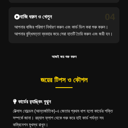
04
বাজি ধরুন ও খেলুন
আপনার বাজির পরিমাণ নির্ধারণ করুন এবং কার্ড ডিল করা শুরু করুন।
আপনার বুদ্ধিমত্তা ব্যবহার করে সেরা হাতটি তৈরি করুন এবং জয়ী হন।
আজই জয় শুরু করুন
জয়ের টিপস ও কৌশল
কার্ডের র‍্যাঙ্কিং বুঝুন
টেক্সাস হোল্ডেম (আন্তর্জাতিক)-এ জেতার প্রথম ধাপ হলো কার্ডের শক্তি
সম্পর্কে জানা। রয়্যাল ফ্লাশ থেকে শুরু করে হাই কার্ড পর্যন্ত সব
কম্বিনেশন মুখস্থ রাখুন।