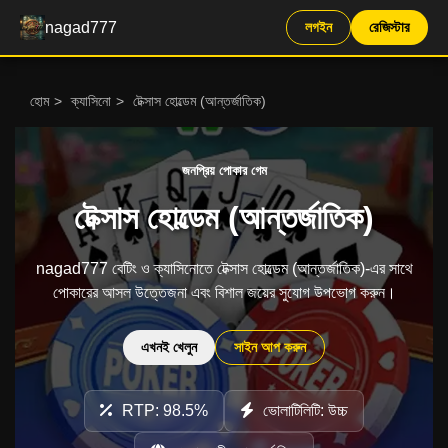
nagad777
লগইন
রেজিস্টার
হোম
>
ক্যাসিনো
>
টেক্সাস হোল্ডেম (আন্তর্জাতিক)
জনপ্রিয় পোকার গেম
টেক্সাস হোল্ডেম (আন্তর্জাতিক)
nagad777 বেটিং ও ক্যাসিনোতে টেক্সাস হোল্ডেম (আন্তর্জাতিক)-এর সাথে
পোকারের আসল উত্তেজনা এবং বিশাল জয়ের সুযোগ উপভোগ করুন।
এখনই খেলুন
সাইন আপ করুন
RTP: 98.5%
ভোলাটিলিটি: উচ্চ