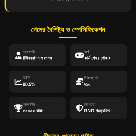
গেমের বৈশিষ্ট্য ও স্পেসিফিকেশন
প্রদানকারী
ধরণ
ইন্টারন্যাশনাল গেমস
কার্ড গেম / পোকার
RTP
মিনিমাম বেট
98.5%
৳১০
ম্যাক্স উইন
নিরাপত্তা
৫০০০x বাজি
RNG প্রত্যয়িত