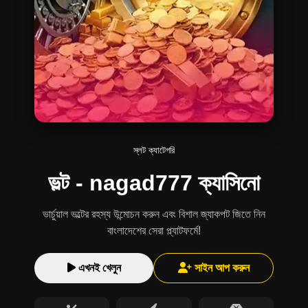
স্লট ক্যাটেগরি
ভল্ট - nagad777 ক্যাসিনো
ভার্চুয়াল ভল্টের রহস্য উন্মোচন করুন এবং বিশাল জ্যাকপট জিতে নিন
বাংলাদেশের সেরা প্ল্যাটফর্মে!
এখনই খেলুন
সাইন আপ করুন