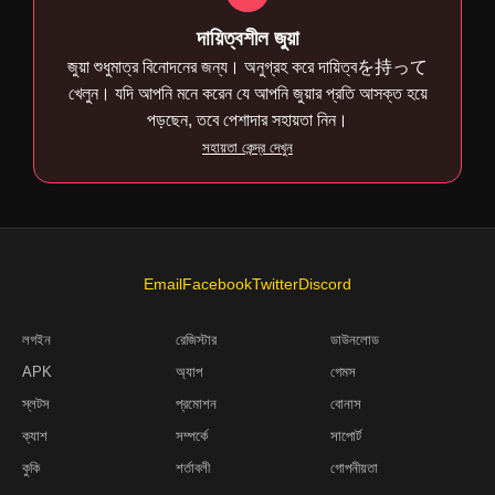
দায়িত্বশীল জুয়া
জুয়া শুধুমাত্র বিনোদনের জন্য। অনুগ্রহ করে দায়িত্বを持って
খেলুন। যদি আপনি মনে করেন যে আপনি জুয়ার প্রতি আসক্ত হয়ে
পড়ছেন, তবে পেশাদার সহায়তা নিন।
সহায়তা কেন্দ্র দেখুন
Email
Facebook
Twitter
Discord
লগইন
রেজিস্টার
ডাউনলোড
APK
অ্যাপ
গেমস
স্লটস
প্রমোশন
বোনাস
ক্যাশ
সম্পর্কে
সাপোর্ট
কুকি
শর্তাবলী
গোপনীয়তা