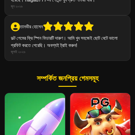
জুন ২০২৬
তানভীর হোসেন
ভল্ট গেমের ফ্রি স্পিন ফিচারটি দারুণ। আমি খুব সহজেই ছোট বেটে ভালো
প্রফিট করতে পেরেছি। অবশ্যই ট্রাই করুন!
জুলাই ২০২৬
সম্পর্কিত জনপ্রিয় গেমসমূহ