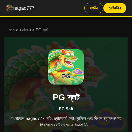
nagad777
লগইন
রেজিস্টার
হোম
>
ক্যাসিনো
>
PG স্লট
PG স্লট
PG Soft
বাংলাদেশে nagad777 বেটিং প্ল্যাটফর্মে সেরা গ্রাফিক্স এবং বিশাল জ্যাকপট সহ
প্রিমিয়াম স্লট গেমের অভিজ্ঞতা নিন।