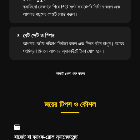
ক্যাসিনো সেকশনে গিয়ে PG স্লট ক্যাটেগরি নির্বাচন করুন এবং
আপনার পছন্দের গেমটি লোড করুন।
বেট সেট ও স্পিন
৪
আপনার বেটের পরিমাণ নির্ধারণ করুন এবং স্পিন বাটন চাপুন। জয়ের
সংমিশ্রণ মিললে আপনার অ্যাকাউন্টে টাকা যোগ হবে।
আজই খেলা শুরু করুন
জয়ের টিপস ও কৌশল
বাজেট বা ব্যাংক-রোল ম্যানেজমেন্ট