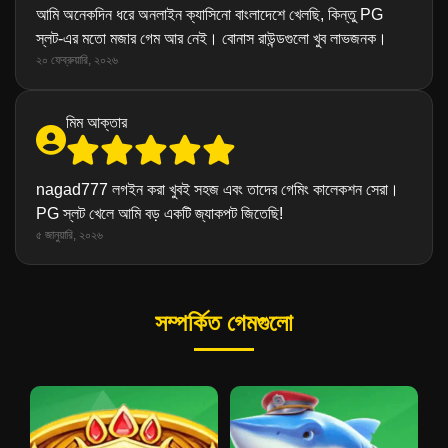
আমি অনেকদিন ধরে অনলাইন ক্যাসিনো বাংলাদেশে খেলছি, কিন্তু PG
স্লট-এর মতো মজার গেম আর নেই। বোনাস রাউন্ডগুলো খুব লাভজনক।
২০ ফেব্রুয়ারি, ২০২৬
মিম আক্তার
nagad777 লগইন করা খুবই সহজ এবং তাদের গেমিং কালেকশন সেরা।
PG স্লট খেলে আমি বড় একটি জ্যাকপট জিতেছি!
৫ জানুয়ারি, ২০২৬
সম্পর্কিত গেমগুলো