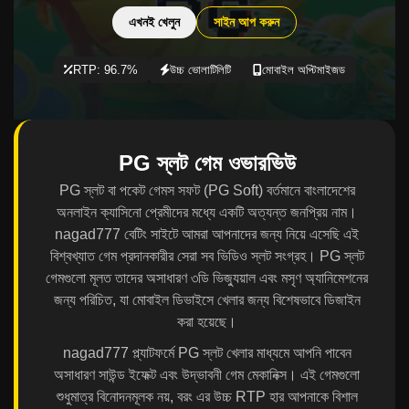
এখনই খেলুন
সাইন আপ করুন
RTP: 96.7%
উচ্চ ভোলাটিলিটি
মোবাইল অপ্টিমাইজড
PG স্লট গেম ওভারভিউ
PG স্লট বা পকেট গেমস সফট (PG Soft) বর্তমানে বাংলাদেশের
অনলাইন ক্যাসিনো প্রেমীদের মধ্যে একটি অত্যন্ত জনপ্রিয় নাম।
nagad777 বেটিং সাইটে আমরা আপনাদের জন্য নিয়ে এসেছি এই
বিশ্বখ্যাত গেম প্রদানকারীর সেরা সব ভিডিও স্লট সংগ্রহ। PG স্লট
গেমগুলো মূলত তাদের অসাধারণ ৩ডি ভিজ্যুয়াল এবং মসৃণ অ্যানিমেশনের
জন্য পরিচিত, যা মোবাইল ডিভাইসে খেলার জন্য বিশেষভাবে ডিজাইন
করা হয়েছে।
nagad777 প্ল্যাটফর্মে PG স্লট খেলার মাধ্যমে আপনি পাবেন
অসাধারণ সাউন্ড ইফেক্ট এবং উদ্ভাবনী গেম মেকানিক্স। এই গেমগুলো
শুধুমাত্র বিনোদনমূলক নয়, বরং এর উচ্চ RTP হার আপনাকে বিশাল