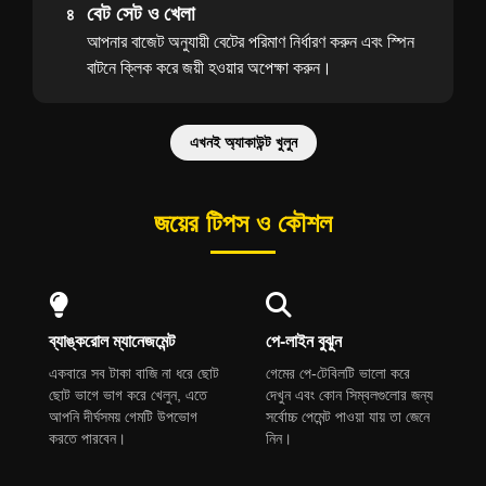
বেট সেট ও খেলা
৪
আপনার বাজেট অনুযায়ী বেটের পরিমাণ নির্ধারণ করুন এবং স্পিন
বাটনে ক্লিক করে জয়ী হওয়ার অপেক্ষা করুন।
এখনই অ্যাকাউন্ট খুলুন
জয়ের টিপস ও কৌশল
ব্যাঙ্করোল ম্যানেজমেন্ট
পে-লাইন বুঝুন
একবারে সব টাকা বাজি না ধরে ছোট
গেমের পে-টেবিলটি ভালো করে
ছোট ভাগে ভাগ করে খেলুন, এতে
দেখুন এবং কোন সিম্বলগুলোর জন্য
আপনি দীর্ঘসময় গেমটি উপভোগ
সর্বোচ্চ পেমেন্ট পাওয়া যায় তা জেনে
করতে পারবেন।
নিন।